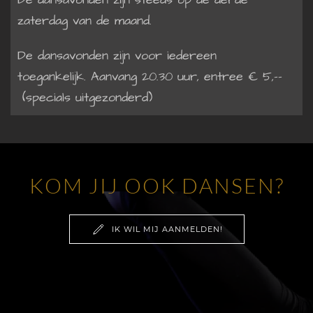
zaterdag van de maand.
De dansavonden zijn voor iedereen
toegankelijk.
Aanvang 20.30 uur, e
ntree € 5,--
(specials uitgezonderd)
KOM JIJ OOK DANSEN?
IK WIL MIJ AANMELDEN!