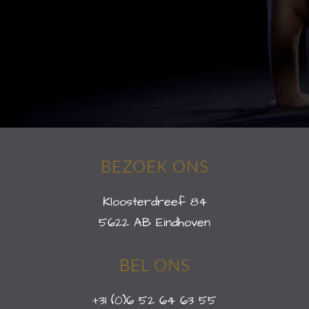
BEZOEK ONS
Kloosterdreef 84
5622 AB Eindhoven
BEL ONS
+31 (0)6 52 64 63 55